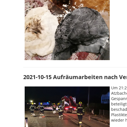
2021-10-15 Aufräumarbeiten nach Ver
Um 21:2
Atzbache
Gespann
beteilig
beschäd
Plastikt
wieder h