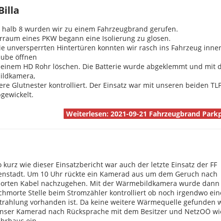
illa
r halb 8 wurden wir zu einem Fahrzeugbrand gerufen.
rraum eines PKW begann eine Isolierung zu glosen.
e unversperrten Hintertüren konnten wir rasch ins Fahrzeug inner
ube öffnen
 einem HD Rohr löschen. Die Batterie wurde abgeklemmt und mit 
ldkamera,
ere Glutnester kontrolliert. Der Einsatz war mit unseren beiden TL
gewickelt.
Weiterlesen: 2021-09-21 Fahrzeugbrand Parkpl
kurz wie dieser Einsatzbericht war auch der letzte Einsatz der FF
nstadt. Um 10 Uhr rückte ein Kamerad aus um dem Geruch nach
orten Kabel nachzugehen. Mit der Wärmebildkamera wurde dann
chmorte Stelle beim Stromzähler kontrolliert ob noch irgendwo ein
rahlung vorhanden ist. Da keine weitere Wärmequelle gefunden 
unser Kamerad nach Rücksprache mit dem Besitzer und NetzOÖ wi
hrhaus ein.