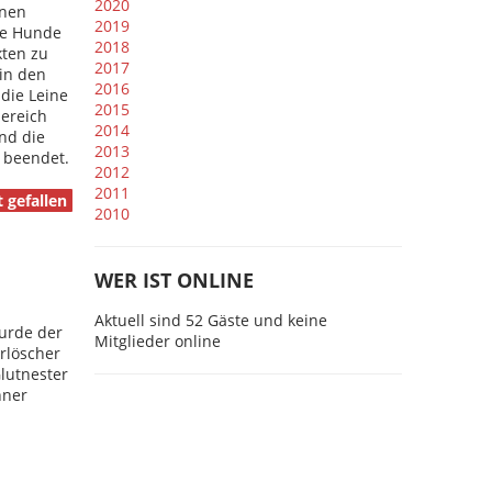
2020
inen
2019
ie Hunde
2018
kten zu
2017
 in den
2016
die Leine
2015
ereich
2014
nd die
2013
 beendet.
2012
2011
 gefallen
2010
WER IST ONLINE
Aktuell sind 52 Gäste und keine
wurde der
Mitglieder online
rlöscher
Glutnester
hner