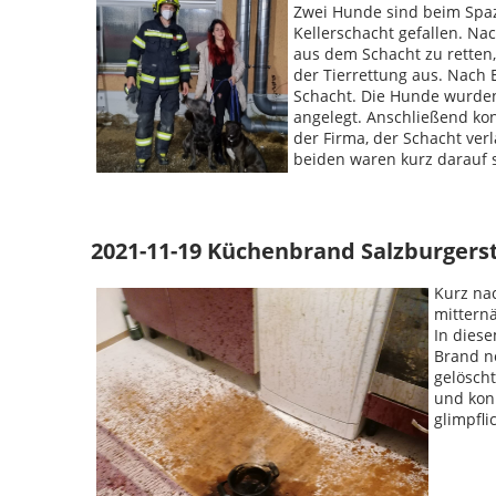
Zwei Hunde sind beim Spaz
Kellerschacht gefallen. Na
aus dem Schacht zu retten,
der Tierrettung aus. Nach 
Schacht. Die Hunde wurden
angelegt. Anschließend ko
der Firma, der Schacht ver
beiden waren kurz darauf 
2021-11-19 Küchenbrand Salzburgers
Kurz na
mittern
In diese
Brand no
gelöscht
und konn
glimpfli