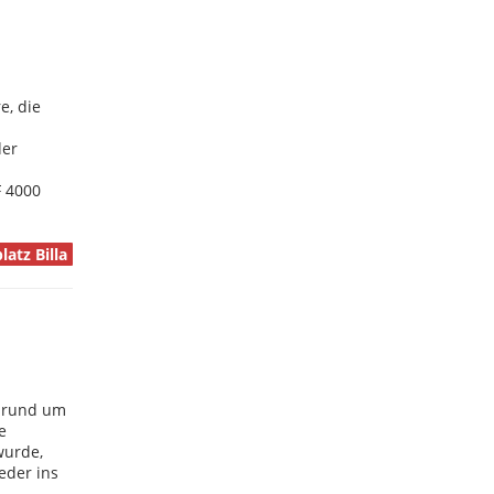
e, die
der
F 4000
atz Billa
 rund um
e
wurde,
eder ins