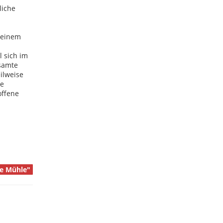
liche
 einem
 sich im
esamte
ilweise
he
offene
te Mühle"