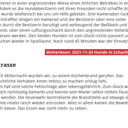
ieren in einer angrenzenden Wiese eines örtlichen Betriebes in e
chdem es die Hundebesitzerin mit ihren Freunden nicht schaffte d
 wurde telefonisch bei uns um Hilfe gebeten. Drei Kameraden rüc
Eintreffen stiegen ein Kamerad und die Besitzerin über eine Leiter
 durch die Besitzerin beruhigt und vorbeugend der Beißkorb und 
nnte, über einen Lüftungsschacht durch den angrenzenden Kellerb
lassen werden. Den beiden Hunden ist zum Glück nichts passiert u
schon wieder in Spiellaune. Nach rund 45 Minuten war der Einsatz
Weiterlesen: 2021-11-24 Hunde in Schacht
trasse
ch Mitternacht wurden wir, zu einem Küchenbrand gerufen. Das
ächtliche Vorhaben einen Imbiss zu machen schlug Fehl.
m Fall sind solche Fehlschläge aber lebensgefährlich. Zum Glück 
ch rechtzeitig bemerkt und konnte vom Mieter selbst mittels Feue
 werden. Die Feuerwehr kontrollierte die Brandstelle auf etwaige 
te relativ rasch wieder einrücken. Alles in allem kamen die Bewo
ch davon. Das Essen war nicht mehr zu retten.