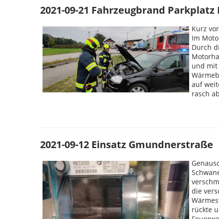
2021-09-21 Fahrzeugbrand Parkplatz B
Kurz vo
Im Moto
Durch di
Motorha
und mit
Wärmebi
auf weit
rasch ab
2021-09-12 Einsatz Gmundnerstraße
Genauso 
Schwane
verschm
die vers
Wärmest
rückte 
Feuerwe