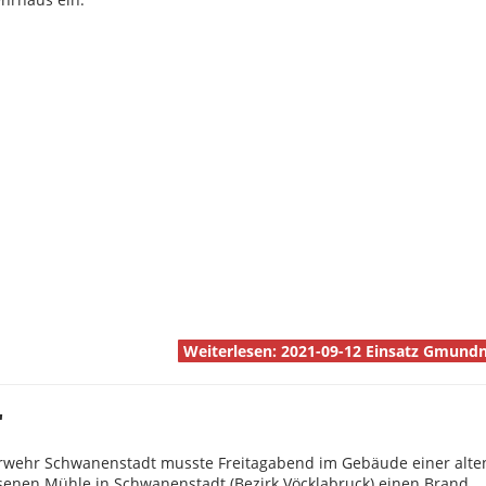
Weiterlesen: 2021-09-12 Einsatz Gmund
"
rwehr Schwanenstadt musste Freitagabend im Gebäude einer alte
senen Mühle in Schwanenstadt (Bezirk Vöcklabruck) einen Brand