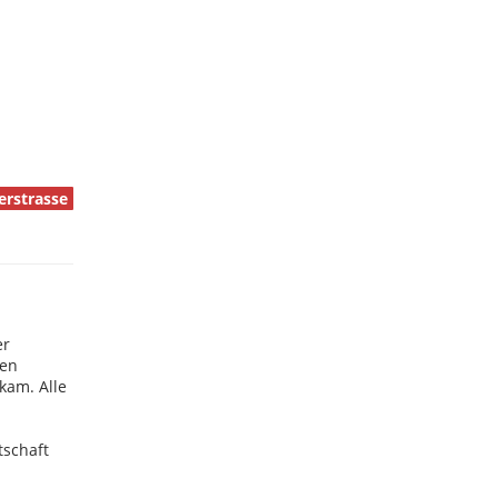
erstrasse
er
hen
kam. Alle
tschaft