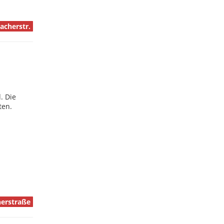
acherstr.
. Die
ten.
nerstraße