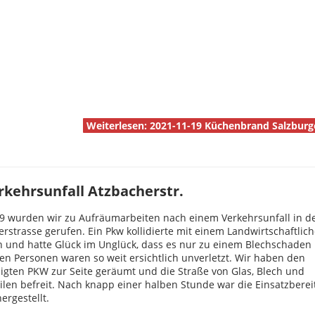
Weiterlesen: 2021-11-19 Küchenbrand Salzburg
kehrsunfall Atzbacherstr.
9 wurden wir zu Aufräumarbeiten nach einem Verkehrsunfall in d
rstrasse gerufen. Ein Pkw kollidierte mit einem Landwirtschaftlic
 und hatte Glück im Unglück, dass es nur zu einem Blechschaden 
ten Personen waren so weit ersichtlich unverletzt. Wir haben den
igten PKW zur Seite geräumt und die Straße von Glas, Blech und
eilen befreit. Nach knapp einer halben Stunde war die Einsatzberei
ergestellt.