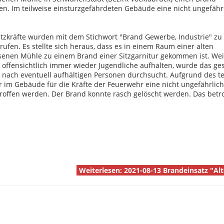
n. Im teilweise einsturzgefährdeten Gebäude eine nicht ungefähr
atzkräfte wurden mit dem Stichwort "Brand Gewerbe, Industrie" zu
ufen. Es stellte sich heraus, dass es in einem Raum einer alten
senen Mühle zu einem Brand einer Sitzgarnitur gekommen ist. Weil
offensichtlich immer wieder Jugendliche aufhalten, wurde das g
nach eventuell aufhältigen Personen durchsucht. Aufgrund des te
 im Gebäude für die Kräfte der Feuerwehr eine nicht ungefährlic
troffen werden. Der Brand konnte rasch gelöscht werden. Das betr
Weiterlesen: 2021-08-13 Brandeinsatz "Al