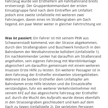
Fahrzeug wurde von Ersthelfern am Fahrbahnrand breits
erstversorgt. Der Gruppenkommandant der ersten
Einsatzgruppe fand nach dem Eintreffen am Unfallort
jedoch eine zweite Unfallstelle mit weiteren zwei
Fahrzeugen, davon eines im Straßengraben am Dach
liegend, ein paar Meter weiter in gleicher Fahrtrichtung vor.
Was ist passiert:
Ein Fahrer ist mit seinem PKW aus
Schwanenstadt kommend, von der Strasse abgekommen,
durch den Straßengraben und Buschwerk hindurch in den
Bahndamm der Westbahnstrecke kollidiert (Unfallstelle 1).
Ein nachkommender Lenker hat daraufhin am Straßenrand
angehalten, sein eigenes Fahrzeug mit Warnblinkanlage
abgesichert um daraufhin gemeinsam mit einem weiteren
Insassen Erste Hilfe zu leisten. Ein weiterer Passagier ist in
dem Fahrzeug der Ersthelfer einstweilen sitzengeblieben.
Während die beiden Ersthelfer dem Unfallopfer am
Bahndamm erste Hilfe leisteten und die Einsatzkräfte
verständigten, fuhr ein weiterer Verkehrsteilnehmer mit
seinem KFZ auf das abgesicherte Fahrzeug der Ersthelfer
auf, durch die Wucht des Aufpralls wurde dieses ebenfalls
in den Strassengraben geschleudert und kam auf dem
Dach zu liegen (Unfallstelle 2). Die verletzten Personen