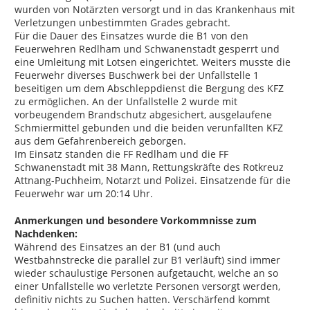
wurden von Notärzten versorgt und in das Krankenhaus mit
Verletzungen unbestimmten Grades gebracht.
Für die Dauer des Einsatzes wurde die B1 von den
Feuerwehren Redlham und Schwanenstadt gesperrt und
eine Umleitung mit Lotsen eingerichtet. Weiters musste die
Feuerwehr diverses Buschwerk bei der Unfallstelle 1
beseitigen um dem Abschleppdienst die Bergung des KFZ
zu ermöglichen. An der Unfallstelle 2 wurde mit
vorbeugendem Brandschutz abgesichert, ausgelaufene
Schmiermittel gebunden und die beiden verunfallten KFZ
aus dem Gefahrenbereich geborgen.
Im Einsatz standen die FF Redlham und die FF
Schwanenstadt mit 38 Mann, Rettungskräfte des Rotkreuz
Attnang-Puchheim, Notarzt und Polizei. Einsatzende für die
Feuerwehr war um 20:14 Uhr.
Anmerkungen und besondere Vorkommnisse zum
Nachdenken:
Während des Einsatzes an der B1 (und auch
Westbahnstrecke die parallel zur B1 verläuft) sind immer
wieder schaulustige Personen aufgetaucht, welche an so
einer Unfallstelle wo verletzte Personen versorgt werden,
definitiv nichts zu Suchen hatten. Verschärfend kommt